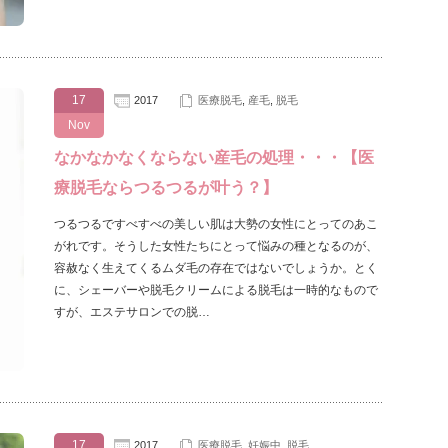
17
2017
医療脱毛
,
産毛
,
脱毛
Nov
なかなかなくならない産毛の処理・・・【医
療脱毛ならつるつるが叶う？】
つるつるですべすべの美しい肌は大勢の女性にとってのあこ
がれです。そうした女性たちにとって悩みの種となるのが、
容赦なく生えてくるムダ毛の存在ではないでしょうか。とく
に、シェーバーや脱毛クリームによる脱毛は一時的なもので
すが、エステサロンでの脱…
17
2017
医療脱毛
,
妊娠中
,
脱毛