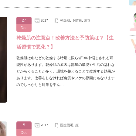
27
2017
乾燥肌
,
予防策
,
改善
Dec
乾燥肌の注意点！改善方法と予防策は？【生
活習慣で悪化？】
乾燥肌は冬などの乾燥する時期に限らず1年中悩まされる可
能性があります。乾燥肌の原因は部屋の環境や生活の乱れな
どからくることが多く、環境を整えることで改善する効果が
あります。改善をしなければ角質やフケの原因にもなります
のでしっかりと対策を学ん…
5
2017
医療脱毛
,
顔
Dec