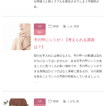
を間違うと肌トラブルを悪化させてしまう可能性が
あ…
10
2018
しみ
,
原因
Apr
手の甲にシミが！【考えられる原因
は？】
顔のお手入れには熱心な人も、手の甲への配慮は忘れ
がちになってはいませんか。ある日手の甲にシミがあ
ることに気づく人が多い傾向です。手の甲にシミがで
きる原因はひとつではなく多岐に渡るもの。その原因
を知ることでシミの予防や対処をしていきましょう。
…
13
2018
くせ毛
,
髪