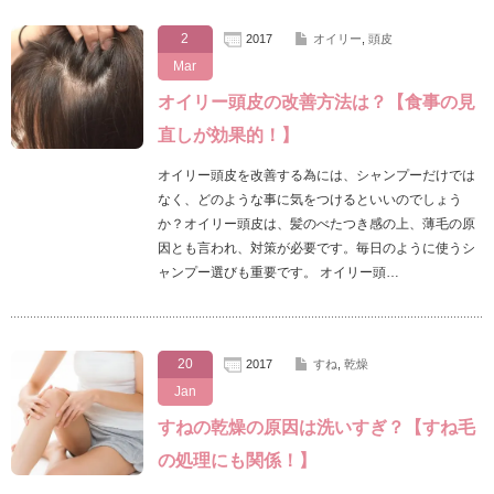
2
2017
オイリー
,
頭皮
Mar
オイリー頭皮の改善方法は？【食事の見
直しが効果的！】
オイリー頭皮を改善する為には、シャンプーだけでは
なく、どのような事に気をつけるといいのでしょう
か？オイリー頭皮は、髪のべたつき感の上、薄毛の原
因とも言われ、対策が必要です。毎日のように使うシ
ャンプー選びも重要です。 オイリー頭…
20
2017
すね
,
乾燥
Jan
すねの乾燥の原因は洗いすぎ？【すね毛
の処理にも関係！】