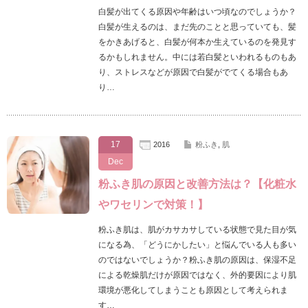
白髪が出てくる原因や年齢はいつ頃なのでしょうか？
白髪が生えるのは、まだ先のことと思っていても、髪
をかきあげると、白髪が何本か生えているのを発見す
るかもしれません。中には若白髪といわれるものもあ
り、ストレスなどが原因で白髪がでてくる場合もあ
り…
17
2016
粉ふき
,
肌
Dec
粉ふき肌の原因と改善方法は？【化粧水
やワセリンで対策！】
粉ふき肌は、肌がカサカサしている状態で見た目が気
になる為、「どうにかしたい」と悩んでいる人も多い
のではないでしょうか？粉ふき肌の原因は、保湿不足
による乾燥肌だけが原因ではなく、外的要因により肌
環境が悪化してしまうことも原因として考えられま
す…