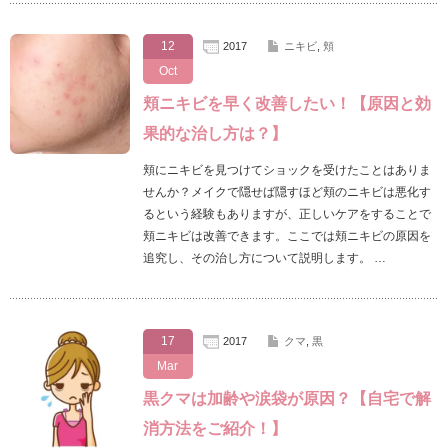
12
2017
ニキビ
,
頬
Oct
頬ニキビを早く改善したい！【原因と効
果的な治し方は？】
頬にニキビを見つけてショックを受けたことはありま
せんか？メイクで隠せば隠すほど頬のニキビは悪化す
るという経験もありますが、正しいケアをすることで
頬ニキビは改善できます。ここでは頬ニキビの原因を
追究し、その治し方について説明します。 …
17
2017
クマ
,
黒
Mar
黒クマは加齢や涙袋が原因？【自宅で解
消方法をご紹介！】