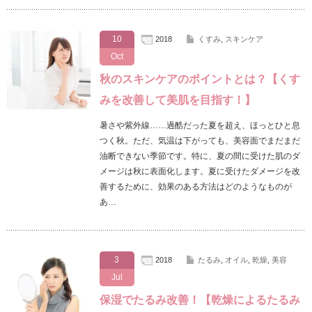
10
2018
くすみ
,
スキンケア
Oct
秋のスキンケアのポイントとは？【くす
みを改善して美肌を目指す！】
暑さや紫外線……過酷だった夏を超え、ほっとひと息
つく秋。ただ、気温は下がっても、美容面でまだまだ
油断できない季節です。特に、夏の間に受けた肌のダ
メージは秋に表面化します。夏に受けたダメージを改
善するために、効果のある方法はどのようなものが
あ…
3
2018
たるみ
,
オイル
,
乾燥
,
美容
Jul
保湿でたるみ改善！【乾燥によるたるみ