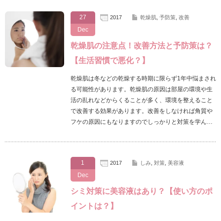
27
2017
乾燥肌
,
予防策
,
改善
Dec
乾燥肌の注意点！改善方法と予防策は？
【生活習慣で悪化？】
乾燥肌は冬などの乾燥する時期に限らず1年中悩まされ
る可能性があります。乾燥肌の原因は部屋の環境や生
活の乱れなどからくることが多く、環境を整えること
で改善する効果があります。改善をしなければ角質や
フケの原因にもなりますのでしっかりと対策を学ん…
1
2017
しみ
,
対策
,
美容液
Dec
シミ対策に美容液はあり？【使い方のポ
イントは？】