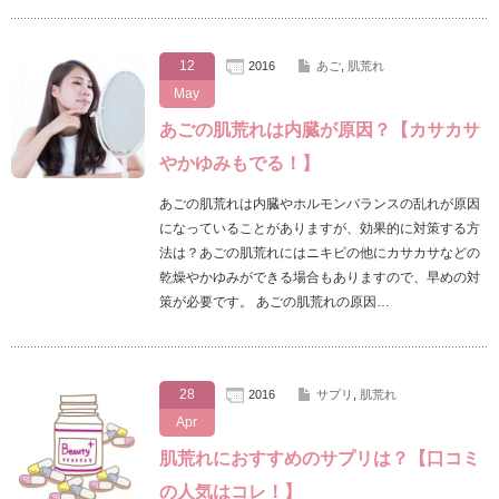
12
2016
あご
,
肌荒れ
May
あごの肌荒れは内臓が原因？【カサカサ
やかゆみもでる！】
あごの肌荒れは内臓やホルモンバランスの乱れが原因
になっていることがありますが、効果的に対策する方
法は？あごの肌荒れにはニキビの他にカサカサなどの
乾燥やかゆみができる場合もありますので、早めの対
策が必要です。 あごの肌荒れの原因…
28
2016
サプリ
,
肌荒れ
Apr
肌荒れにおすすめのサプリは？【口コミ
の人気はコレ！】