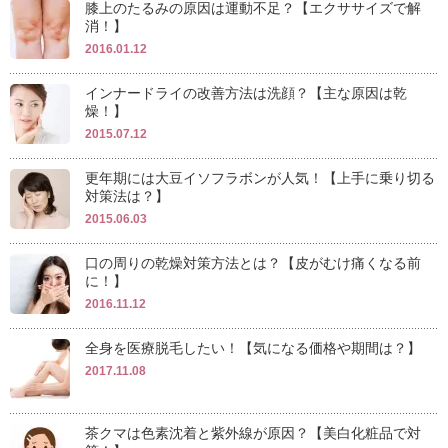
膝上のたるみの原因は運動不足？【エクササイズで解
消！】
2016.01.12
インナードライの改善方法は洗顔？【主な原因は乾
燥！】
2015.07.12
更年期には大豆イソフラボンが人気！【上手に乗り切る
対策法は？】
2015.06.03
口の周りの乾燥対策方法とは？【皮がむけ痛くなる前
に！】
2016.11.12
全身を医療脱毛したい！【気になる価格や期間は？】
2017.11.08
茶クマは色素沈着と紫外線が原因？【美白化粧品で対