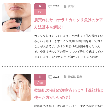
6
2020
肌荒れ
Oct
肌荒れにサヨナラ！カミソリ負けのケア
方法基本を解説！
カミソリ負けをしてしまうことが多くて肌が荒れてい
るという方は、まずカミソリ負けの原因を知っておく
ことが大切です。カミソリ負けの原因を知ったうえ
で、今回はそのケアの基本について詳しく解説してい
きましょう。 なぜカミソリ負けをしてしまうのか …
8
2018
乾燥肌
,
洗顔
Aug
乾燥肌の洗顔の注意点とは？【洗顔料は
使った方がいいの？】
乾燥肌の洗顔は、洗顔後つっぱたりするのを防ぐ為に