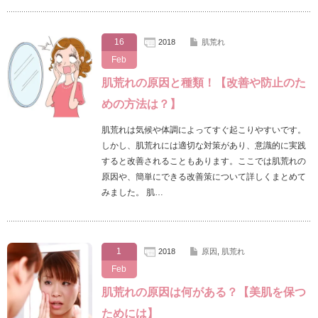
16
2018
肌荒れ
Feb
肌荒れの原因と種類！【改善や防止のた
めの方法は？】
肌荒れは気候や体調によってすぐ起こりやすいです。
しかし、肌荒れには適切な対策があり、意識的に実践
すると改善されることもあります。ここでは肌荒れの
原因や、簡単にできる改善策について詳しくまとめて
みました。 肌…
1
2018
原因
,
肌荒れ
Feb
肌荒れの原因は何がある？【美肌を保つ
ためには】