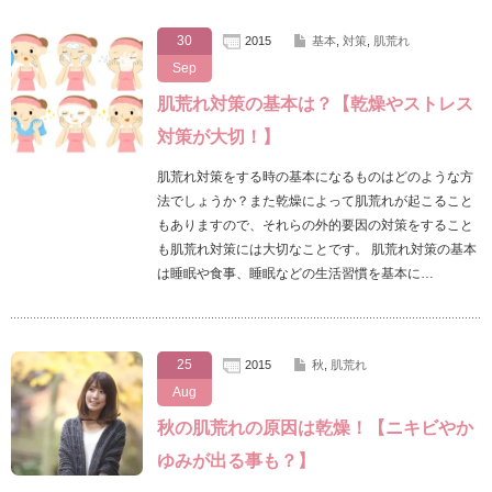
30
2015
基本
,
対策
,
肌荒れ
Sep
肌荒れ対策の基本は？【乾燥やストレス
対策が大切！】
肌荒れ対策をする時の基本になるものはどのような方
法でしょうか？また乾燥によって肌荒れが起こること
もありますので、それらの外的要因の対策をすること
も肌荒れ対策には大切なことです。 肌荒れ対策の基本
は睡眠や食事、睡眠などの生活習慣を基本に…
25
2015
秋
,
肌荒れ
Aug
秋の肌荒れの原因は乾燥！【ニキビやか
ゆみが出る事も？】