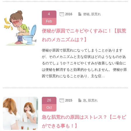
4
2016
便秘
,
肌荒れ
Feb
便秘が原因でニキビやくすみに！【肌荒
れのメカニズムは？】
便秘が原因で肌荒れになってしまうことがあります
が、そのメカニズムと主な症状はどのようなものがあ
るのでしょうか？ニキビやくすみが改善しない場合に
は便秘を解消すると効果的かもしれません。 便秘が原
因で肌荒れになることがあり、主な症…
26
2015
急
,
肌荒れ
Oct
急な肌荒れの原因はストレス？【ニキビ
ができる事も！】