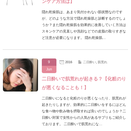
ンケア方法は】
隠れ乾燥肌は、あまり気付かれない肌状態なのです
が、どのような方法で隠れ乾燥肌と診断するのでしょ
うか？また隠れ乾燥肌を効果的に改善していく方法は
スキンケアの見直しや洗顔などでの皮脂の取りすぎな
ど注意が必要になります。 隠れ乾燥肌…
9
2016
二日酔い
,
肌荒れ
Jun
二日酔いで肌荒れが起きる？【化粧のり
が悪くなることも！】
二日酔いになると化粧のりが悪くなったり、肌荒れが
起きたりしますが、効果的に二日酔いをするにはどん
な食べ物や飲み物を摂取すれば良いのでしょうか？二
日酔い対策で女性からの人気があるサプリもご紹介し
ております。 二日酔いで肌荒れにな…