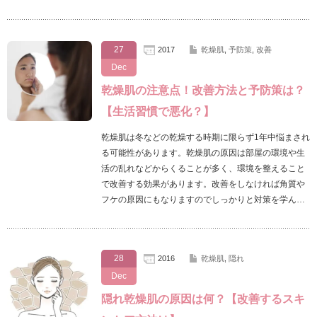
27
2017
乾燥肌
,
予防策
,
改善
Dec
乾燥肌の注意点！改善方法と予防策は？
【生活習慣で悪化？】
乾燥肌は冬などの乾燥する時期に限らず1年中悩まされ
る可能性があります。乾燥肌の原因は部屋の環境や生
活の乱れなどからくることが多く、環境を整えること
で改善する効果があります。改善をしなければ角質や
フケの原因にもなりますのでしっかりと対策を学ん…
28
2016
乾燥肌
,
隠れ
Dec
隠れ乾燥肌の原因は何？【改善するスキ