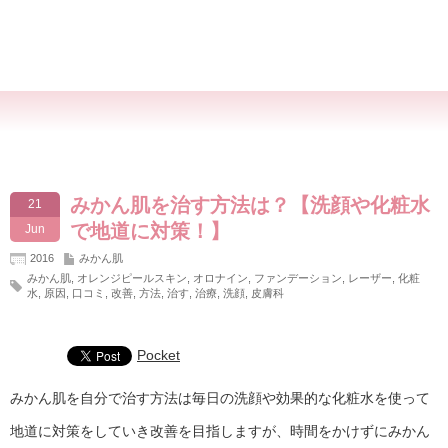
みかん肌を治す方法は？【洗顔や化粧水
21
で地道に対策！】
Jun
2016
みかん肌
みかん肌
,
オレンジピールスキン
,
オロナイン
,
ファンデーション
,
レーザー
,
化粧
水
,
原因
,
口コミ
,
改善
,
方法
,
治す
,
治療
,
洗顔
,
皮膚科
Pocket
みかん肌を自分で治す方法は毎日の洗顔や効果的な化粧水を使って
地道に対策をしていき改善を目指しますが、時間をかけずにみかん