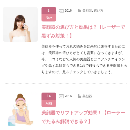
1
2016
美顔器
,
選び方
Nov
美顔器の選び方と効果は？【レーザーで
黒ずみ対策！】
美顔器を使ってお肌の悩みを効果的に改善するために
は、美顔器の選び方がとても需要になってきますが、
今、口コミなどで人気の美顔器とは？アンチエイジン
グや黒ずみ対策もできる1台で何役もできる美顔器もあ
りますので、是非チェックしていきましょう。 …
14
2016
美顔器
Aug
美顔器でリフトアップ効果！【ローラー
でたるみ解消できる？】