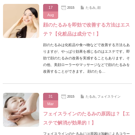
17
2015
たるみ
,
顔
Aug
顔のたるみを即効で改善する方法はエス
テ？【化粧品は成分で！】
顔のたるみは化粧品や食べ物などで改善する方法もあ
りますが、やっぱり効果を感じるのはエステです。即
効で顔のたるみの改善を実感することもあります。そ
の他、美顔ローラーやマッサージなどで顔のたるみを
改善することができます。 顔のたる…
31
2015
たるみ
,
フェイスライン
Mar
フェイスラインのたるみの原因は？【エ
ステで解消が効果的！】
フェイスラインのたるみには原因は加齢によるコラー