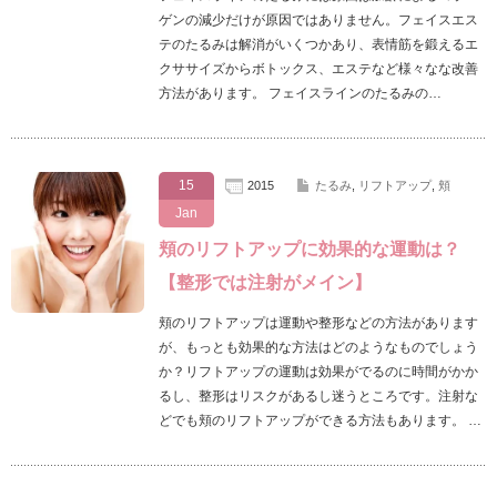
ゲンの減少だけが原因ではありません。フェイスエス
テのたるみは解消がいくつかあり、表情筋を鍛えるエ
クササイズからボトックス、エステなど様々なな改善
方法があります。 フェイスラインのたるみの…
15
2015
たるみ
,
リフトアップ
,
頬
Jan
頬のリフトアップに効果的な運動は？
【整形では注射がメイン】
頬のリフトアップは運動や整形などの方法があります
が、もっとも効果的な方法はどのようなものでしょう
か？リフトアップの運動は効果がでるのに時間がかか
るし、整形はリスクがあるし迷うところです。注射な
どでも頬のリフトアップができる方法もあります。 …