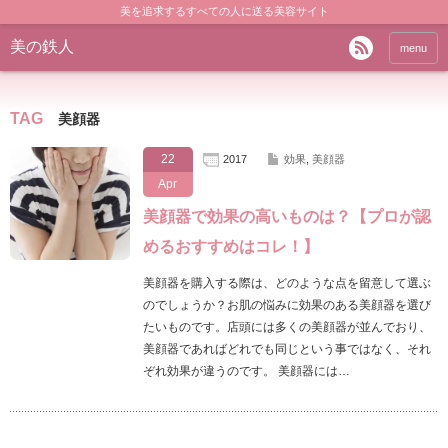
美を追求するすべての人に送る美容サイト
美の鉄人
menu
TAG
美顔器
22
2017
効果
,
美顔器
Apr
美顔器で効果の高いものは？【プロが認
めるおすすめはコレ！】
美顔器を購入する際は、どのような点を留意して選ぶ
のでしょうか？お肌の悩みに効果のある美顔器を選び
たいものです。店頭には多くの美顔器が並んでおり、
美顔器であればどれでも同じという事ではなく、それ
ぞれ効果が違うのです。 美顔器には…