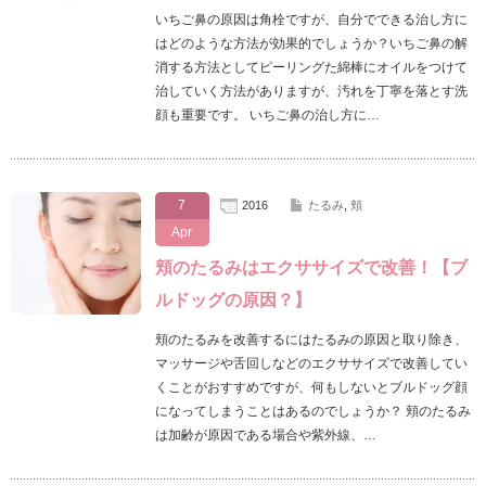
いちご鼻の原因は角栓ですが、自分でできる治し方に
はどのような方法が効果的でしょうか？いちご鼻の解
消する方法としてピーリングた綿棒にオイルをつけて
治していく方法がありますが、汚れを丁寧を落とす洗
顔も重要です。 いちご鼻の治し方に…
7
2016
たるみ
,
頬
Apr
頬のたるみはエクササイズで改善！【ブ
ルドッグの原因？】
頬のたるみを改善するにはたるみの原因と取り除き、
マッサージや舌回しなどのエクササイズで改善してい
くことがおすすめですが、何もしないとブルドッグ顔
になってしまうことはあるのでしょうか？ 頬のたるみ
は加齢が原因である場合や紫外線、…