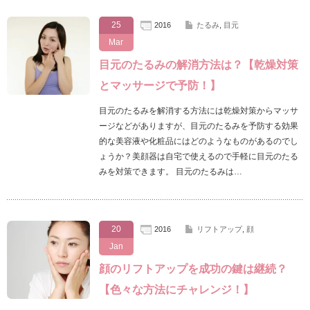
25
2016
たるみ
,
目元
Mar
目元のたるみの解消方法は？【乾燥対策
とマッサージで予防！】
目元のたるみを解消する方法には乾燥対策からマッサ
ージなどがありますが、目元のたるみを予防する効果
的な美容液や化粧品にはどのようなものがあるのでし
ょうか？美顔器は自宅で使えるので手軽に目元のたる
みを対策できます。 目元のたるみは…
20
2016
リフトアップ
,
顔
Jan
顔のリフトアップを成功の鍵は継続？
【色々な方法にチャレンジ！】