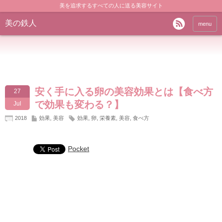
美を追求するすべての人に送る美容サイト
美の鉄人
menu
安く手に入る卵の美容効果とは【食べ方
27
で効果も変わる？】
Jul
2018
効果
,
美容
効果
,
卵
,
栄養素
,
美容
,
食べ方
Pocket