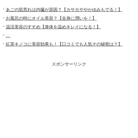
あごの肌荒れは内臓が原因？【カサカサやかゆみもでる！】
お風呂の時にオイル美容？【全身に潤いを！】
温活美容のすすめ【身体を温めキレイになる！】
…
紅茶キノコに美容効果も！【口コミでも人気その秘密は？】
スポンサーリンク