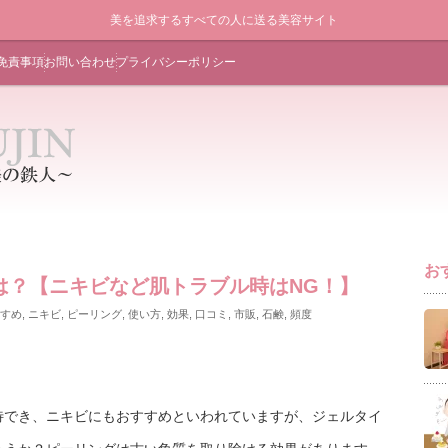
美を追求するすべての人に送る美容サイト
免責事項
お問い合わせ
プライバシーポリシー
お
は？【ニキビなど肌トラブル時はNG！】
すめ
,
ニキビ
,
ピーリング
,
使い方
,
効果
,
口コミ
,
市販
,
石鹸
,
頻度
待でき、ニキビにもおすすめといわれていますが、ジェルタイ