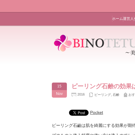
ホーム
運営人
ピーリング石鹸の効果
15
Nov
2016
ピーリング
,
石鹸
おす
Pocket
ピーリング石鹼は肌を綺麗にする効果が期