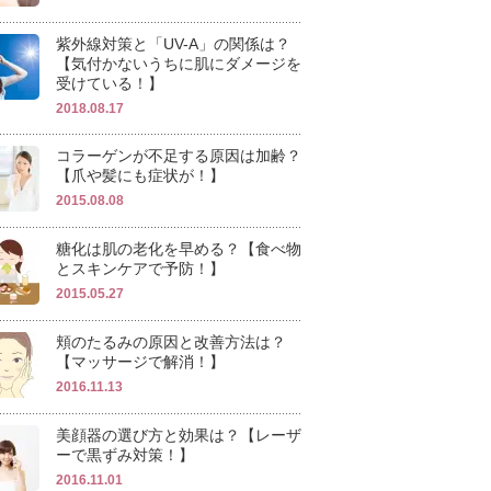
紫外線対策と「UV-A」の関係は？
【気付かないうちに肌にダメージを
受けている！】
2018.08.17
コラーゲンが不足する原因は加齢？
【爪や髪にも症状が！】
2015.08.08
糖化は肌の老化を早める？【食べ物
とスキンケアで予防！】
2015.05.27
頬のたるみの原因と改善方法は？
【マッサージで解消！】
2016.11.13
美顔器の選び方と効果は？【レーザ
ーで黒ずみ対策！】
2016.11.01