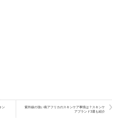
キン
紫外線の強い南アフリカのスキンケア事情は？スキンケ
アブランド3選も紹介