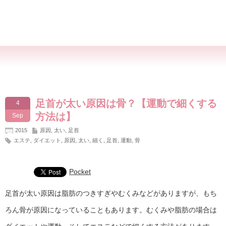
足首が太い原因は骨？【運動で細くする
4
方法は】
Sep
2015
原因
,
太い
,
足首
エステ
,
ダイエット
,
原因
,
太い
,
細く
,
足首
,
運動
,
骨
Pocket
足首が太い原因は脂肪のつきすぎやむくみなどがありますが、もち
ろん骨が原因になっていることもあります。むくみや脂肪の場合は