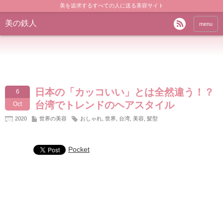
美を追求するすべての人に送る美容サイト
美の鉄人
menu
日本の「カッコいい」とは全然違う！？
6
台湾でトレンドのヘアスタイル
Oct
2020
世界の美容
おしゃれ
,
世界
,
台湾
,
美容
,
髪型
Pocket