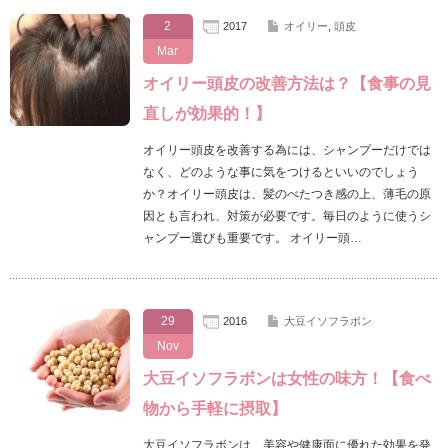
2
2017
オイリー
,
頭皮
Mar
オイリー頭皮の改善方法は？【食事の見
直しが効果的！】
オイリー頭皮を改善する為には、シャンプーだけでは
なく、どのような事に気をつけるといいのでしょう
か？オイリー頭皮は、髪のべたつき感の上、薄毛の原
因とも言われ、対策が必要です。毎日のように使うシ
ャンプー選びも重要です。 オイリー頭…
29
2016
大豆イソフラボン
Nov
大豆イソフラボンは女性の味方！【食べ
物から手軽に摂取】
大豆イソフラボンは、美容や健康面に優れた効果を発