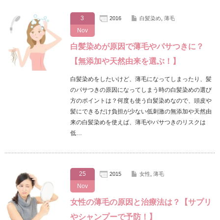
3
2016
白髪染め
,
薄毛
Nov
白髪染めが原因で薄毛やパサつきに？
【無添加や天然由来を選ぶ！】
白髪染めをしたいけど、薄毛になってしまったり、髪
のパサつきの原因になってしまう時の白髪染めの選び
方のポイントは？何度も使う白髪染めなので、頭皮や
髪にできるだけ負担が少ない低刺激の無添加や天然由
来の白髪染めを使えば、薄毛やパサつきのリスクは
低…
25
2015
女性
,
薄毛
Nov
女性の薄毛の原因と治療法は？【サプリ
やシャンプーで予防！】