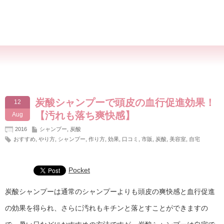
炭酸シャンプーで頭皮の血行促進効果！
12
【汚れも落ち爽快感】
Aug
2016
シャンプー
,
炭酸
おすすめ
,
やり方
,
シャンプー
,
作り方
,
効果
,
口コミ
,
市販
,
炭酸
,
美容室
,
自宅
Pocket
炭酸シャンプーは通常のシャンプーよりも頭皮の爽快感と血行促進
の効果を得られ、さらに汚れもキチンと落とすことができますの