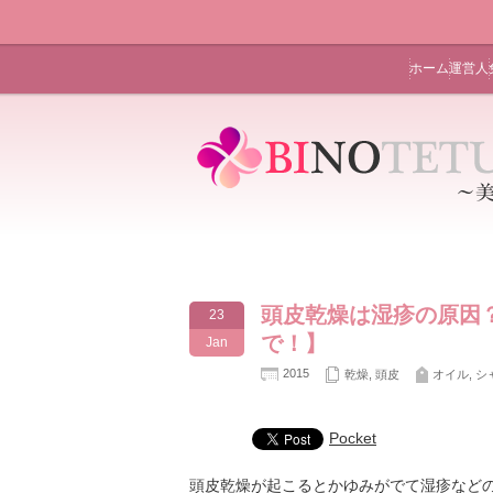
ホーム
運営人
頭皮乾燥は湿疹の原因
23
で！】
Jan
2015
乾燥
,
頭皮
オイル
,
シ
Pocket
頭皮乾燥が起こるとかゆみがでて湿疹など