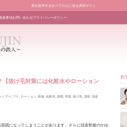
美を追求するすべての人に送る美容サイト
免責事項
お問い合わせ
プライバシーポリシー
お
？【抜け毛対策には化粧水やローション
ャンプー
,
フケ
,
ローション
,
乾燥
,
化粧水
,
原因
,
対策
,
抜け毛
,
湿疹
,
頭皮
の原因になってしまうことがあります。さらに頭皮乾燥のかゆ