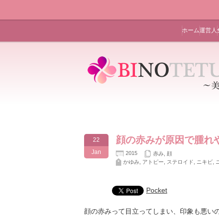
ホーム
運営人
顔の赤みが原因で腫れ
22
Jan
2015
赤み
,
顔
かゆみ
,
アトピー
,
ステロイド
,
ニキビ
,
Pocket
顔の赤みって目立ってしまい、印象も悪い