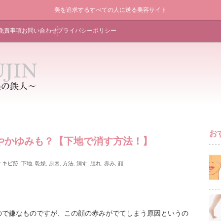
美を追求するすべての人に送る美容サイト
免責事項
お問い合わせ
プライバシーポリシー
お
やかゆみも？【下地で消す方法！】
ニキビ跡
,
下地
,
乾燥
,
原因
,
方法
,
消す
,
腫れ
,
赤み
,
顔
ので嫌なものですが、この顔の赤みがでてしまう原因というの