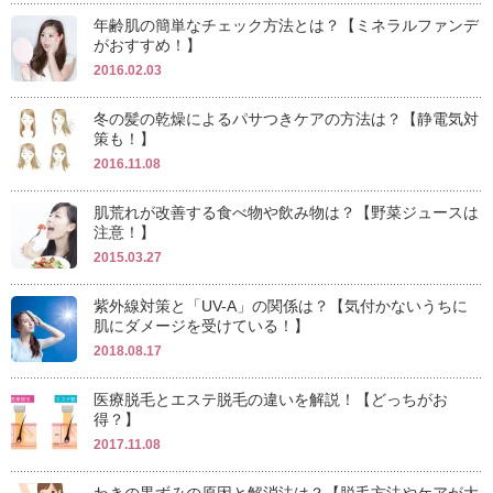
年齢肌の簡単なチェック方法とは？【ミネラルファンデ
がおすすめ！】
2016.02.03
冬の髪の乾燥によるパサつきケアの方法は？【静電気対
策も！】
2016.11.08
肌荒れが改善する食べ物や飲み物は？【野菜ジュースは
注意！】
2015.03.27
紫外線対策と「UV-A」の関係は？【気付かないうちに
肌にダメージを受けている！】
2018.08.17
医療脱毛とエステ脱毛の違いを解説！【どっちがお
得？】
2017.11.08
わきの黒ずみの原因と解消法は？【脱毛方法やケアが大