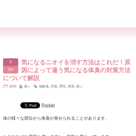
気になるニオイを消す方法はこれだ！原
6
因によって違う気になる体臭の対策方法
Oct
について解説
2020
臭い
加齢臭
,
対策
,
男性
,
美容
,
臭い
Pocket
体の様々な部位から体臭が発せられることがあります。