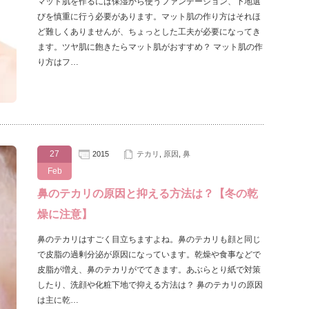
マット肌を作るには保湿から使うファンデーション、下地選
びを慎重に行う必要があります。マット肌の作り方はそれほ
ど難しくありませんが、ちょっとした工夫が必要になってき
ます。ツヤ肌に飽きたらマット肌がおすすめ？ マット肌の作
り方はフ…
27
2015
テカリ
,
原因
,
鼻
Feb
鼻のテカリの原因と抑える方法は？【冬の乾
燥に注意】
鼻のテカリはすごく目立ちますよね。鼻のテカリも顔と同じ
で皮脂の過剰分泌が原因になっています。乾燥や食事などで
皮脂が増え、鼻のテカリがでてきます。あぶらとり紙で対策
したり、洗顔や化粧下地で抑える方法は？ 鼻のテカリの原因
は主に乾…