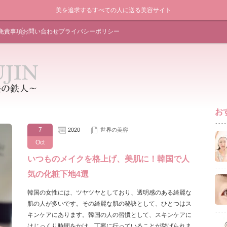
美を追求するすべての人に送る美容サイト
免責事項
お問い合わせ
プライバシーポリシー
お
7
2020
世界の美容
Oct
いつものメイクを格上げ、美肌に！韓国で人
気の化粧下地4選
韓国の女性には、ツヤツヤとしており、透明感のある綺麗な
肌の人が多いです。その綺麗な肌の秘訣として、ひとつはス
キンケアにあります。韓国の人の習慣として、スキンケアに
はじっくり時間をかけ、丁寧に行っていることが挙げられま