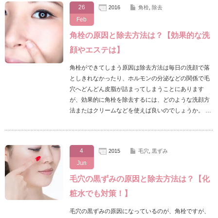
26
2016
角栓
,
除去
Feb
角栓の原因と除去方法は？【効果的な洗
顔やエステは】
角栓ができてしまう原因は除去方法は毎日の洗顔で落
としきれなかったり、ホルモンの分泌などの関係で毛
穴へどんどん皮脂が詰まってしまうことにあります
が、効果的に角栓を除去するには、どのような洗顔方
法またはクリームなどを使えば良いのでしょうか。 …
4
2015
毛穴
,
黒ずみ
Jun
毛穴の黒ずみの原因と除去方法は？【化
粧水でも対策！】
毛穴の黒ずみの原因になっているのが、角栓ですが、