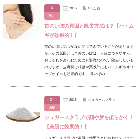
6
2016
いぼ
,
首
Sep
首のいぼの原因と除去方法は？【ハトム
ギが効果的！】
首のいぼは気づかない間にできていることがあります
が、その原因とは？首のいぼは、人目につきやすく、
おしゃれを楽しむためにも邪魔なので、除去したいも
のですが、皮膚科で相談や薬以外にもハトムギやオリ
ーブオイルも効果的です。 首いぼの…
27
2016
シュガースクラブ
Jun
シュガースクラブで顔や唇を柔らかく！
【美肌に効果的！】
シュガースクラブは美肌に効果的といおわれています