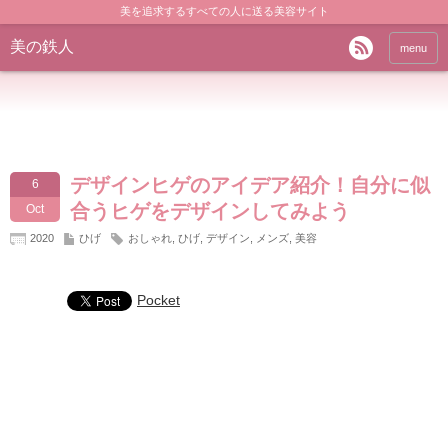
美を追求するすべての人に送る美容サイト
美の鉄人
menu
デザインヒゲのアイデア紹介！自分に似
6
合うヒゲをデザインしてみよう
Oct
2020
ひげ
おしゃれ
,
ひげ
,
デザイン
,
メンズ
,
美容
Pocket