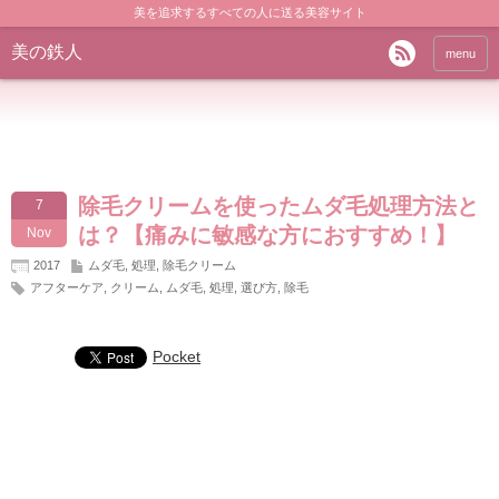
美を追求するすべての人に送る美容サイト
美の鉄人
menu
除毛クリームを使ったムダ毛処理方法と
7
は？【痛みに敏感な方におすすめ！】
Nov
2017
ムダ毛
,
処理
,
除毛クリーム
アフターケア
,
クリーム
,
ムダ毛
,
処理
,
選び方
,
除毛
Pocket