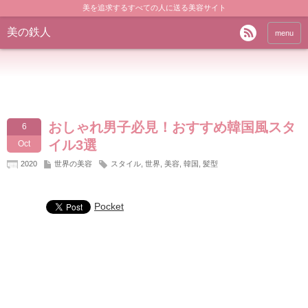
美を追求するすべての人に送る美容サイト
美の鉄人
menu
おしゃれ男子必見！おすすめ韓国風スタ
6
イル3選
Oct
2020
世界の美容
スタイル
,
世界
,
美容
,
韓国
,
髪型
Pocket