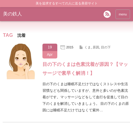
美を追求するすべての人に送る美容サイト
美の鉄人
menu
TAG
沈着
19
2015
くま
,
原因
,
目の下
Apr
目の下のくまは色素沈着が原因？【マッ
サージで素早く解消！】
目の下のくまは睡眠不足だけではなくストレスや生活
習慣なども関係していますが、意外と多いのが色素沈
着がです。マッサージなどをして血行を促進して目の
下のくまを解消していきましょう。 目の下のくまの原
因には睡眠不足だけではなくて紫外…