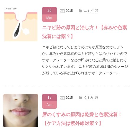
25
2015
ニキビ
,
跡
Mar
ニキビ跡の原因と治し方！【赤みや色素
沈着には薬？】
ニキビ跡になってしまうのは何が原因なのでしょう
か。赤みや色素沈着のニキビ跡ならば治りやすいので
すが、クレーターなどの凹みになると薬では治しにく
いといわれています。 ニキビ跡の原因は肌のダメージ
が残っている事が上げられますが、クレーター…
19
2015
くすみ
,
唇
Jan
唇のくすみの原因は乾燥と色素沈着！
【ケア方法は紫外線対策？】