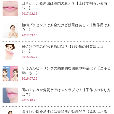
口角が下がる原因は筋肉の衰え？【上げて明るい表情
へ！】
2017.02.16
植物プラセンタは安全だけど効果はある？【副作用は安
心！】
2017.03.16
日焼けで赤みが出る原因は？【顔や鼻の対策法はコ
レ！】
2015.06.24
ケミカルピーリングの効果的な回数や料金は？【ニキビ
跡にも！】
2016.07.26
唇のくすみや角質ケアはスクラブで！【手作りのやり方
は？】
2015.10.20
ほうれい線を消すには美顔器が効果的？【原因はたる