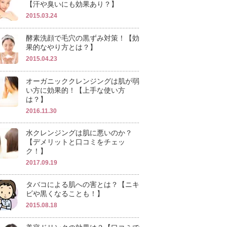
【汗や臭いにも効果あり？】
2015.03.24
酵素洗顔で毛穴の黒ずみ対策！【効
果的なやり方とは？】
2015.04.23
オーガニッククレンジングは肌が弱
い方に効果的！【上手な使い方
は？】
2016.11.30
水クレンジングは肌に悪いのか？
【デメリットと口コミをチェッ
ク！】
2017.09.19
タバコによる肌への害とは？【ニキ
ビや黒くなることも！】
2015.08.18