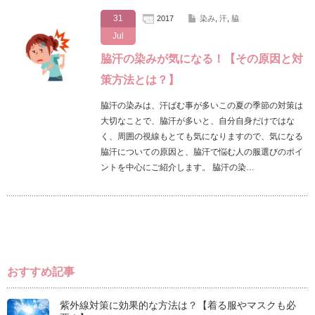
31
2017
染み
,
汗
,
脇
Jul
脇汗の染みが気になる！【その原因と対
策方法とは？】
脇汗の染みは、汗ばむ事が多いこの夏の季節の対策は
大切なことで、脇汗が多いと、自分自身だけではな
く、周囲の視線もとても気になりますので、気になる
脇汗についての原因と、脇汗で悩む人の服選びのポイ
ントを中心にご紹介します。 脇汗の染…
おすすめ記事
紫外線対策に効果的な方法は？【着る服やマスクも必