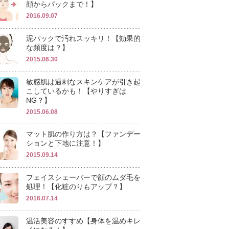
顔からパックまで！】
2016.09.07
泥パックで汚れスッキリ！【効果的
な頻度は？】
2015.06.30
敏感肌は過剰なスキンケアが引き起
こしているかも！【やりすぎは
NG？】
2015.06.08
マット肌の作り方は？【ファンデー
ションと下地に注意！】
2015.09.14
フェイスシェーバーで顔のムダ毛を
処理！【化粧のりもアップ？】
2016.07.14
温活美容のすすめ【身体を温めキレ