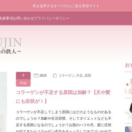
美を追求するすべての人に送る美容サイト
免責事項
お問い合わせ
プライバシーポリシー
お
8
2015
コラーゲン
,
不足
,
原因
Aug
コラーゲンが不足する原因は加齢？【爪や髪
にも症状が！】
コラーゲンが不足してしまう原因にはどのようなものがある
のでしょうか？加齢や生活習慣、そしてダイエットなども不
足する原因になるのでしょうか？お肌のハリや爪、髪に症状
が出てきたらコラーゲン不足をチェックしてみてはいかがで