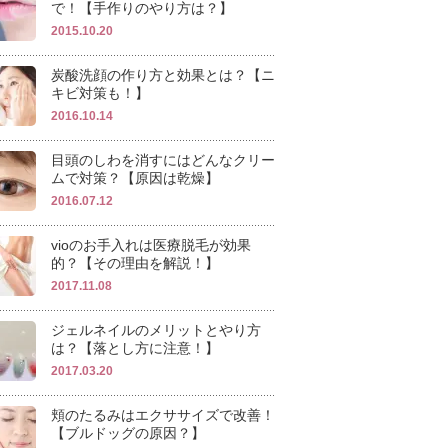
で！【手作りのやり方は？】
2015.10.20
炭酸洗顔の作り方と効果とは？【ニ
キビ対策も！】
2016.10.14
目頭のしわを消すにはどんなクリー
ムで対策？【原因は乾燥】
2016.07.12
vioのお手入れは医療脱毛が効果
的？【その理由を解説！】
2017.11.08
ジェルネイルのメリットとやり方
は？【落とし方に注意！】
2017.03.20
頬のたるみはエクササイズで改善！
【ブルドッグの原因？】