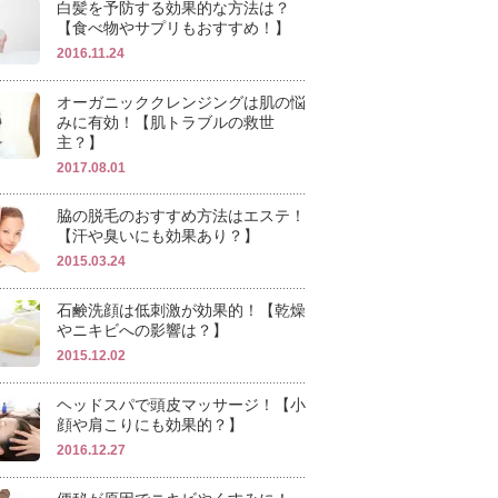
白髪を予防する効果的な方法は？
【食べ物やサプリもおすすめ！】
2016.11.24
オーガニッククレンジングは肌の悩
みに有効！【肌トラブルの救世
主？】
2017.08.01
脇の脱毛のおすすめ方法はエステ！
【汗や臭いにも効果あり？】
2015.03.24
石鹸洗顔は低刺激が効果的！【乾燥
やニキビへの影響は？】
2015.12.02
ヘッドスパで頭皮マッサージ！【小
顔や肩こりにも効果的？】
2016.12.27