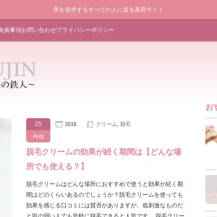
美を追求するすべての人に送る美容サイト
免責事項
お問い合わせ
プライバシーポリシー
お
25
2016
クリーム
,
脱毛
Aug
脱毛クリームの効果が続く期間は【どんな場
所でも使える？】
脱毛クリームはどんな場所におすすめで使うと効果が続く期
間はどのくらいあるのでしょうか？脱毛クリームを使っても
効果を感じる口コミには賛否がありますが、低刺激なものだ
と肌の弱い人でも気軽に脱毛できると人気です。 脱毛クリー