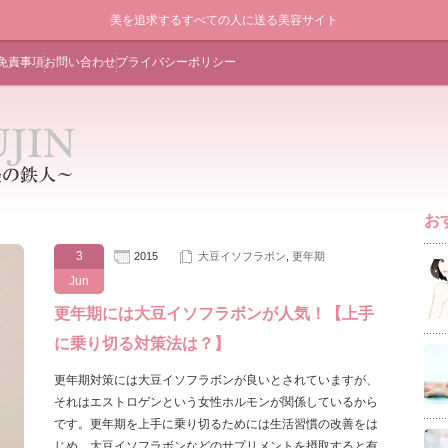
美を追求するすべての人に送る美容サイト
免責事項
お問い合わせ
プライバシーポリシー
お
3
2015
大豆イソフラボン
,
更年期
Jun
更年期には大豆イソフラボンが人気！【上手
に乗り切る対策法は？】
更年期対策には大豆イソフラボンが良いとされていますが、
それはエストロゲンという女性ホルモンが関係しているから
です。更年期を上手に乗り切るためには生活習慣の改善をは
じめ、大豆イソフラボンなどのサプリメントを摂取すると有